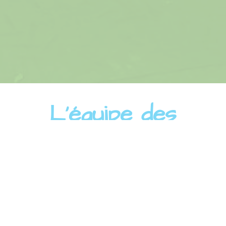
L'équipe des
permanents
DIRECTEUR
Guilhem MAYER
DIRECTRICE ADJOINTE